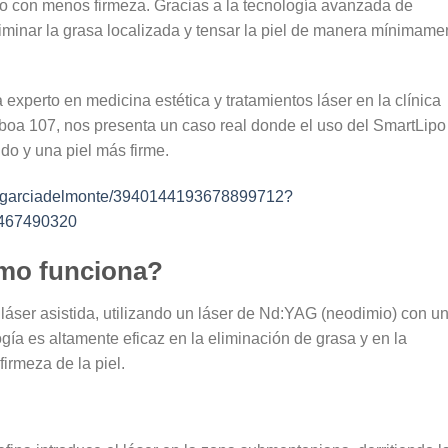
 o con menos firmeza. Gracias a la tecnología avanzada de
liminar la grasa localizada y tensar la piel de manera mínimame
ca experto en
medicina estética y tratamientos láser en la clínica
oa 107, nos presenta un caso real donde el uso del
SmartLipo
ido y una piel más firme.
viergarciadelmonte/3940144193678899712?
5467490320
mo funciona?
 láser asistida
, utilizando un láser de
Nd:YAG (neodimio) con u
ogía es altamente eficaz en la eliminación de grasa y en la
irmeza de la piel.