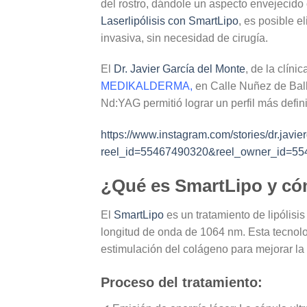
del rostro, dándole un aspecto envejecido
Laserlipólisis con SmartLipo
, es posible e
invasiva, sin necesidad de cirugía.
El
Dr. Javier García del Monte
, de la clíni
MEDIKALDERMA
,
en Calle Nuñez de Balb
Nd:YAG
permitió lograr un perfil más defin
https://www.instagram.com/stories/dr.ja
reel_id=55467490320&reel_owner_id=5
¿Qué es SmartLipo y có
El
SmartLipo
es un tratamiento de
lipólisis
longitud de onda de 1064 nm
. Esta tecnol
estimulación del colágeno para mejorar la f
Proceso del tratamiento: