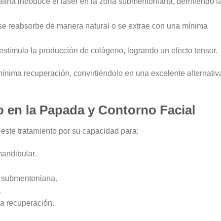
afina introduce el láser en la zona submentoniana, derritiendo l
se reabsorbe de manera natural o se extrae con una mínima
estimula la producción de colágeno, logrando un efecto tensor.
mínima recuperación
, convirtiéndolo en una excelente alternativ
o en la Papada y Contorno Facial
este tratamiento por su capacidad para:
mandibular
.
na submentoniana
.
.
da recuperación
.