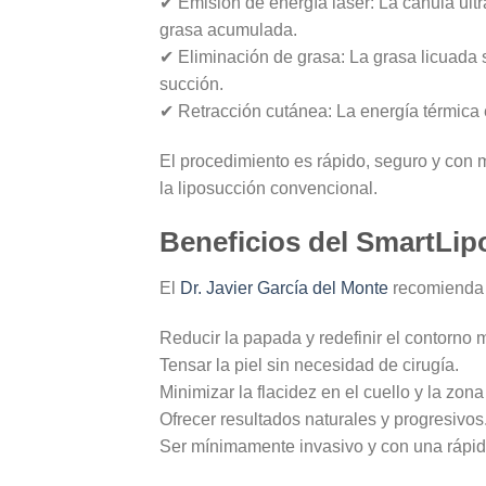
✔
Emisión de energía láser:
La cánula ultr
grasa acumulada.
✔
Eliminación de grasa:
La grasa licuada 
succión.
✔
Retracción cutánea:
La energía térmica 
El procedimiento es
rápido, seguro y con 
la liposucción convencional.
Beneficios del SmartLip
El
Dr. Javier García del Monte
recomienda 
Reducir la papada y redefinir el contorno 
Tensar la piel sin necesidad de cirugía
.
Minimizar la flacidez en el cuello y la zo
Ofrecer resultados naturales y progresivos
Ser mínimamente invasivo y con una rápi