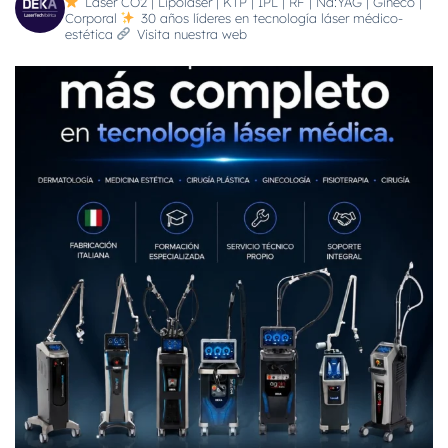
Láser CO2 | Lipoláser | KTP | IPL | RF | Nd:YAG | Gineco |
Corporal
30 años líderes en tecnología láser médico-
estética
Visita nuestra web