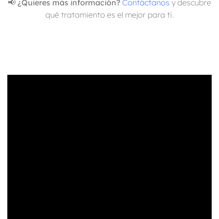
📢
¿Quieres más información?
Contáctanos
y descubre
qué tratamiento es el mejor para ti.