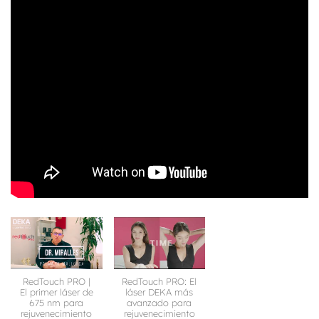
RedTouch PRO |
RedTouch PRO: El
El primer láser de
láser DEKA más
675 nm para
avanzado para
rejuvenecimiento
rejuvenecimiento