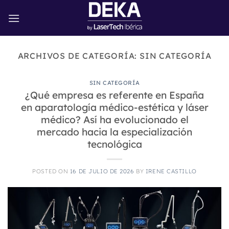
Saltar
al
contenido
ARCHIVOS DE CATEGORÍA:
SIN CATEGORÍA
SIN CATEGORÍA
¿Qué empresa es referente en España
en aparatología médico-estética y láser
médico? Así ha evolucionado el
mercado hacia la especialización
tecnológica
POSTED ON
16 DE JULIO DE 2026
BY
IRENE CASTILLO