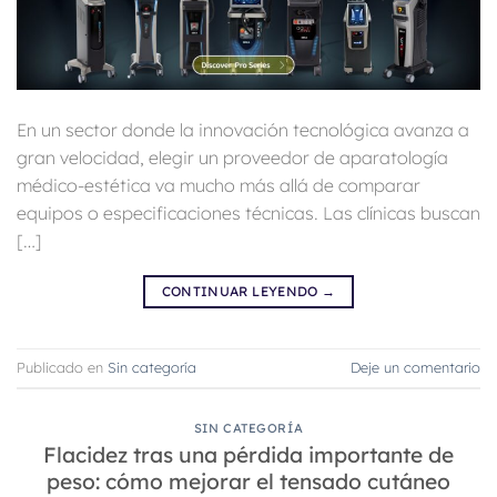
En un sector donde la innovación tecnológica avanza a
gran velocidad, elegir un proveedor de aparatología
médico-estética va mucho más allá de comparar
equipos o especificaciones técnicas. Las clínicas buscan
[…]
CONTINUAR LEYENDO
→
Publicado en
Sin categoría
Deje un comentario
SIN CATEGORÍA
Flacidez tras una pérdida importante de
peso: cómo mejorar el tensado cutáneo