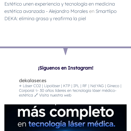
Estético unen experiencia y tecnología en medicina
estética avanzada - Alejandro Morales
en
Smartlipo
DEKA: elimina grasa y reafirma la piel
¡Síguenos en Instagram!
dekalaser.es
⭐️ Láser CO2 | Lipoláser | KTP | IPL | RF | Nd:YAG | Gineco |
Corporal
✨ 30 años líderes en tecnología láser médico-
estética
🔗 Visita nuestra web