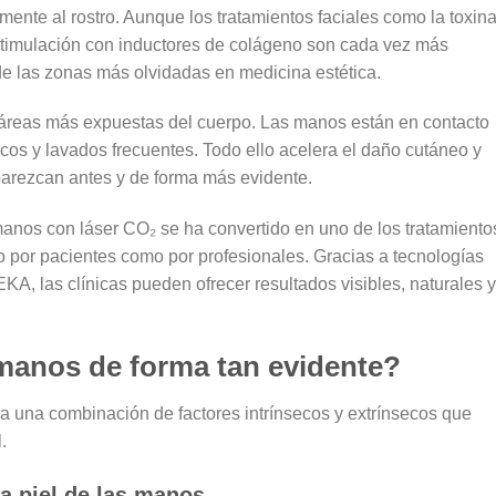
ente al rostro. Aunque los tratamientos faciales como la toxin
oestimulación con inductores de colágeno son cada vez más
e las zonas más olvidadas en medicina estética
.
áreas más expuestas del cuerpo. Las manos están en contacto
micos y lavados frecuentes. Todo ello acelera el daño cutáneo y
parezcan antes y de forma más evidente
.
manos con láser CO₂
se ha convertido en uno de los tratamiento
 por pacientes como por profesionales. Gracias a tecnologías
DEKA
, las clínicas pueden ofrecer resultados visibles, naturales y
manos de forma tan evidente?
a una combinación de factores intrínsecos y extrínsecos que
.
la piel de las manos