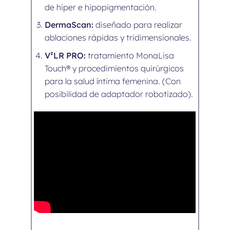
de hiper e hipopigmentación.
DermaScan:
diseñado para realizar
ablaciones rápidas y tridimensionales.
V²LR PRO:
tratamiento MonaLisa
Touch® y procedimientos quirúrgicos
para la salud íntima femenina. (Con
posibilidad de adaptador robotizado).