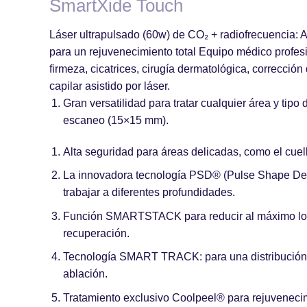
SmartXide Touch
Láser ultrapulsado (60w) de CO₂ + radiofrecuencia
: 
para un rejuvenecimiento total
Equipo médico profesio
firmeza, cicatrices, cirugía dermatológica, correcció
capilar asistido por láser.
Gran versatilidad para tratar cualquier área y tipo
escaneo (15×15 mm).
Alta seguridad para áreas delicadas, como el cuell
La innovadora
tecnología PSD® (Pulse Shape De
trabajar a diferentes profundidades.
Función
SMARTSTACK
para reducir al máximo lo
recuperación.
Tecnología SMART TRACK: para una distribución a
ablación.
Tratamiento exclusivo
Coolpeel®
para rejuvenecim