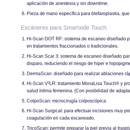
aplicación de anestesia y sin downtime.
Pieza de mano específica para
blefaroplastia
, que
Escáneres para Smartxide Touch
Hi-Scan DOT RF:
sistema de escaneo diseñado p
en tratamientos fraccionados o tradicionales.
Hi-Scan Scar 3:
sistema de escaneo diseñado par
disparo, reduciendo el riesgo de hiper e hipopigm
DermaScan:
diseñado para realizar ablaciones ráp
Hi-Scan V²LR:
tratamiento MonaLisa Touch® y pro
salud íntima femenina. (Con posibilidad de adapta
ColpoScan:
microcirugía colposcópica
Hi-Scan Surgical:
para efectuar incisiones muy pr
coagulación en cada escaneado.
TricoScan:
permite preparar la piel previa al trasp