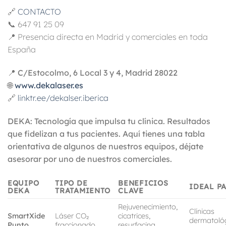
🔗
CONTACTO
📞 647 91 25 09
📍 Presencia directa en Madrid y comerciales en toda
España
📍
C/Estocolmo, 6 Local 3 y 4, Madrid 28022
🌐
www.dekalaser.es
🔗
linktr.ee/dekalser.iberica
DEKA: Tecnología que impulsa tu clínica. Resultados
que fidelizan a tus pacientes. Aquí tienes una tabla
orientativa de algunos de nuestros equipos, déjate
asesorar por uno de nuestros comerciales.
EQUIPO
TIPO DE
BENEFICIOS
IDEAL P
DEKA
TRATAMIENTO
CLAVE
Rejuvenecimiento,
Clínicas
SmartXide
Láser CO₂
cicatrices,
dermatológ
Punto
fraccionado
resurfacing