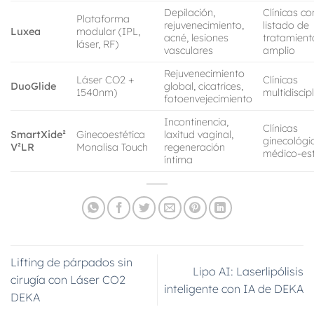
Depilación,
Clínicas co
Plataforma
rejuvenecimiento,
listado de
Luxea
modular (IPL,
acné, lesiones
tratamient
láser, RF)
vasculares
amplio
Rejuvenecimiento
Láser CO2 +
Clínicas
DuoGlide
global, cicatrices,
1540nm)
multidiscip
fotoenvejecimiento
Incontinencia,
Clínicas
SmartXide²
Ginecoestética
laxitud vaginal,
ginecológi
V²LR
Monalisa Touch
regeneración
médico-est
íntima
Lifting de párpados sin
Lipo AI: Laserlipólisis
cirugía con Láser CO2
inteligente con IA de DEKA
DEKA