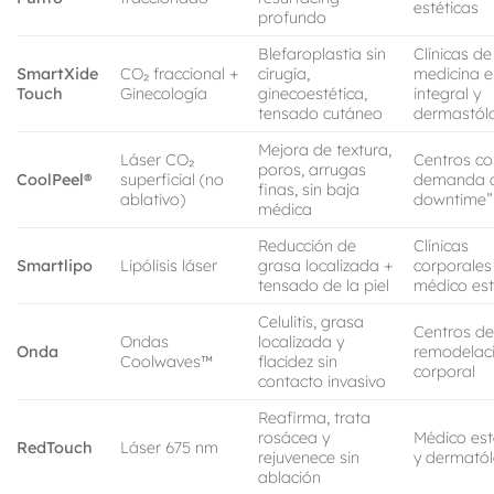
estéticas
profundo
Blefaroplastia sin
Clínicas de
SmartXide
CO₂ fraccional +
cirugía,
medicina e
Touch
Ginecología
ginecoestética,
integral y
tensado cutáneo
dermastól
Mejora de textura,
Láser CO₂
Centros co
poros, arrugas
CoolPeel®
superficial (no
demanda d
finas, sin baja
ablativo)
downtime”
médica
Reducción de
Clínicas
Smartlipo
Lipólisis láser
grasa localizada +
corporales
tensado de la piel
médico est
Celulitis, grasa
Centros d
Ondas
localizada y
Onda
remodelac
Coolwaves™
flacidez sin
corporal
contacto invasivo
Reafirma, trata
rosácea y
Médico est
RedTouch
Láser 675 nm
rejuvenece sin
y dermató
ablación