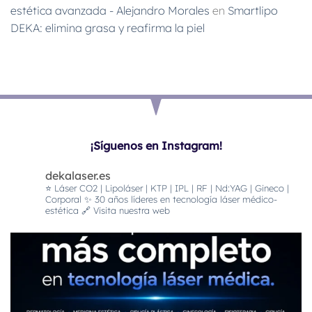
estética avanzada - Alejandro Morales
en
Smartlipo
DEKA: elimina grasa y reafirma la piel
¡Síguenos en Instagram!
dekalaser.es
⭐️ Láser CO2 | Lipoláser | KTP | IPL | RF | Nd:YAG | Gineco |
Corporal
✨ 30 años líderes en tecnología láser médico-
estética
🔗 Visita nuestra web