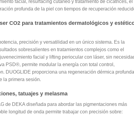
miento facial, resurfacing cutáneo
y
tratamiento de cicatrices
, el
ación profunda de la piel con tiempos de recuperación reducid
láser CO2 para tratamientos dermatológicos y estétic
tencia, precisión y versatilidad en un único sistema. Es la
esultados sobresalientes en tratamientos complejos como el
juvenecimiento facial y lifting periocular con láser, sin necesida
siva PSD®
, permite modular la energía con total control,
ción. DUOGLIDE proporciona una regeneración dérmica profunda
e la primera sesión.
ciones, tatuajes y melasma
AG
de DEKA diseñada para abordar las pigmentaciones más
oble longitud de onda permite trabajar con precisión sobre: