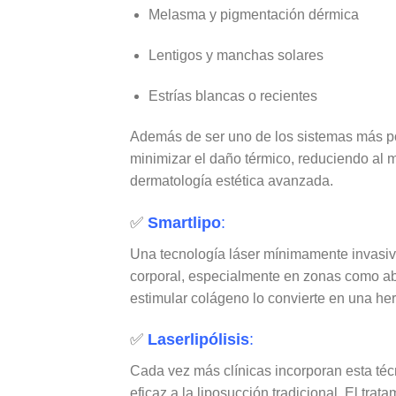
Melasma y pigmentación dérmica
Lentigos y manchas solares
Estrías blancas o recientes
Además de ser uno de los sistemas más p
minimizar el daño térmico, reduciendo al m
dermatología estética avanzada.
✅
Smartlipo
:
Una tecnología láser mínimamente invasiv
corporal
, especialmente en zonas como ab
estimular colágeno lo convierte en una her
✅
Laserlipólisis
:
Cada vez más clínicas incorporan esta técn
eficaz a la liposucción tradicional. El trat