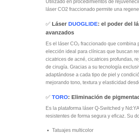
Utilizado en procedimientos de
rejuveneci
láser CO2 fraccionado permite una regener
✅
Láser
DUOGLIDE
: el poder del 
avanzados
Es el láser CO₂ fraccionado que combina po
elección ideal para clínicas que buscan r
cicatrices de acné, cicatrices profundas, re
de cirugía. Gracias a su
tecnología exclu
adaptándose a cada tipo de piel y condi
mejorando tono, textura y elasticidad desd
✅
TORO
: Eliminación de pigmenta
Es la plataforma láser
Q-Switched y Nd:Y
resistentes de forma segura y eficaz. Su d
Tatuajes multicolor