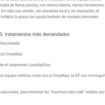
alizada de forma precisa, con menos trauma, menos hematomas 
. En sólo una sesión, con anestesia local y sin aspiración, el
 linfático la grasa con ayuda también de masajes drenantes
25: tratamientos más demandados
 fraccionado
con Smartlipo
e el tratamiento Laserlipólisis
ios equipo médicos como son el Smartlipo, la RF con microagu
asculares, para elimimar las ´manchas color café´ visibles por