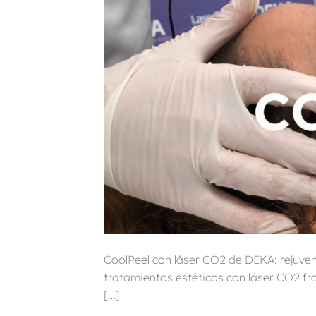
CoolPeel con láser CO2 de DEKA: rejuvene
tratamientos estéticos con láser CO2 fr
[…]