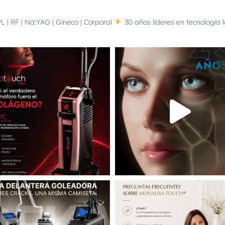
L | RF | Nd:YAG | Gineco | Corporal
30 años líderes en tecnología 