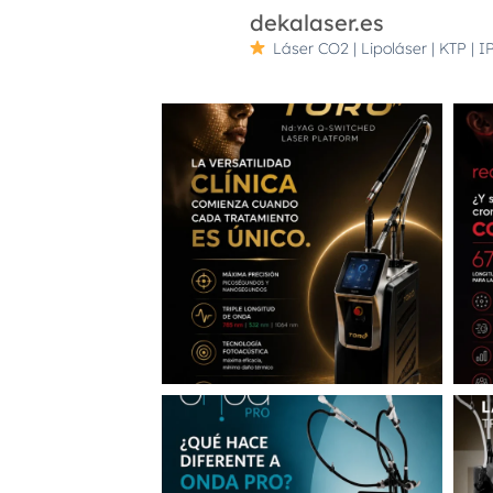
dekalaser.es
Láser CO2 | Lipoláser | KTP | IP