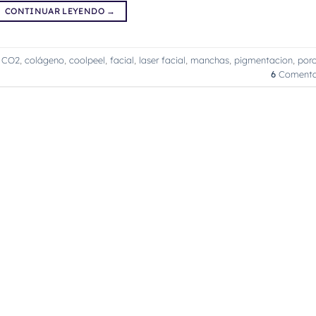
CONTINUAR LEYENDO
→
,
CO2
,
colágeno
,
coolpeel
,
facial
,
laser facial
,
manchas
,
pigmentacion
,
por
6
Comenta