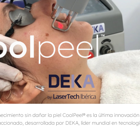
cimiento sin dañar la piel CoolPeel® es la última innovación
accionado, desarrollada por DEKA, líder mundial en tecnolog