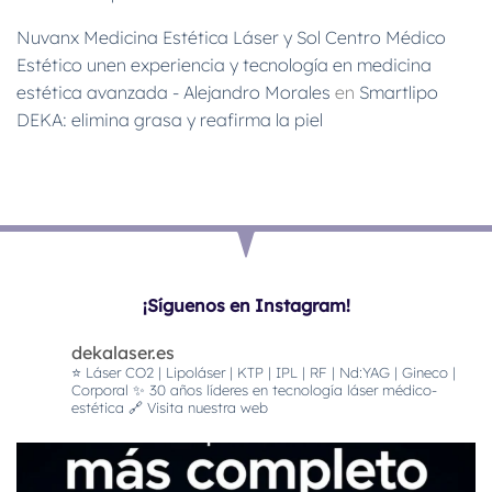
Nuvanx Medicina Estética Láser y Sol Centro Médico
Estético unen experiencia y tecnología en medicina
estética avanzada - Alejandro Morales
en
Smartlipo
DEKA: elimina grasa y reafirma la piel
¡Síguenos en Instagram!
dekalaser.es
⭐️ Láser CO2 | Lipoláser | KTP | IPL | RF | Nd:YAG | Gineco |
Corporal
✨ 30 años líderes en tecnología láser médico-
estética
🔗 Visita nuestra web