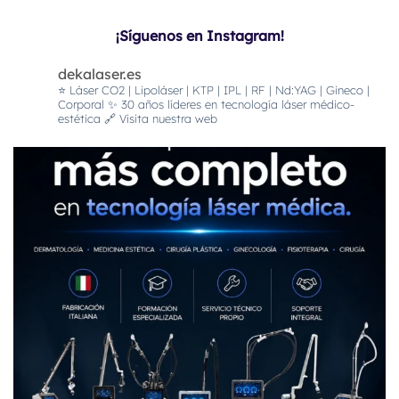
¡Síguenos en Instagram!
dekalaser.es
⭐️ Láser CO2 | Lipoláser | KTP | IPL | RF | Nd:YAG | Gineco |
Corporal
✨ 30 años líderes en tecnología láser médico-
estética
🔗 Visita nuestra web