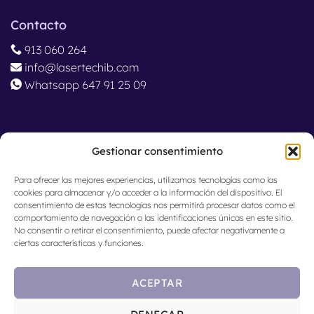
Contacto
913 060 264
info@lasertechib.com
Whatsapp 647 91 25 09
Ubicación
Gestionar consentimiento
Madrid, España
Para ofrecer las mejores experiencias, utilizamos tecnologías como las
cookies para almacenar y/o acceder a la información del dispositivo. El
consentimiento de estas tecnologías nos permitirá procesar datos como el
comportamiento de navegación o las identificaciones únicas en este sitio.
No consentir o retirar el consentimiento, puede afectar negativamente a
ciertas características y funciones.
ACEPTAR
© 2024 Lasertech Iberia.
Av
iso legal
·
Política de
Calidad
· Cer
tificados de Calidad:
ISO 9001
-
ISO