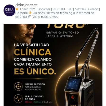
dekalaser.es
Láser CO2 | Lipoláser | KTP | IPL | RF | Nd:YAG | Gineco |
Corporal
30 años líderes en tecnología láser médico-
estética
Visita nuestra web