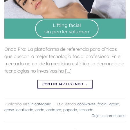
Onda Pro: La plataforma de referencia para clínicas
que buscan la mejor tecnología facial profesional En el
mercado actual de la medicina estética, la demanda de
tecnologías no invasivas ha […]
CONTINUAR LEYENDO
→
Publicado en
Sin categoría
|
Etiquetado
coolwaves
,
facial
,
grasa
,
grasa localizada
,
onda
,
ondapro
,
papada
,
tensado
Deje un comentario