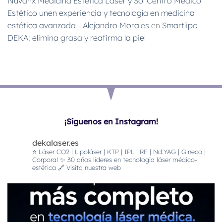
Nuvanx Medicina Estética Láser y Sol Centro Médico
Estético unen experiencia y tecnología en medicina
estética avanzada - Alejandro Morales
en
Smartlipo
DEKA: elimina grasa y reafirma la piel
¡Síguenos en Instagram!
dekalaser.es
⭐️ Láser CO2 | Lipoláser | KTP | IPL | RF | Nd:YAG | Gineco |
Corporal
✨ 30 años líderes en tecnología láser médico-
estética
🔗 Visita nuestra web