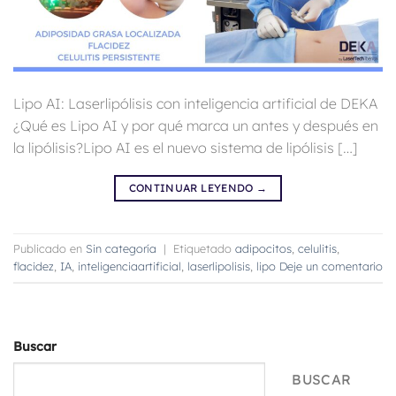
Lipo AI: Laserlipólisis con inteligencia artificial de DEKA
¿Qué es Lipo AI y por qué marca un antes y después en
la lipólisis?Lipo AI es el nuevo sistema de lipólisis […]
CONTINUAR LEYENDO
→
Publicado en
Sin categoría
|
Etiquetado
adipocitos
,
celulitis
,
flacidez
,
IA
,
inteligenciaartificial
,
laserlipolisis
,
lipo
Deje un comentario
Buscar
BUSCAR