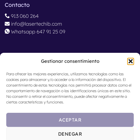
Contacto
913 060 264
info@lasertechib.com
Whatsapp 647 91 25 09
Ubicación
Gestionar consentimiento
Madrid, España
Para ofrecer las mejores experiencias, utilizamos tecnologías como las
cookies para almacenar y/o acceder a la información del dispositivo. El
consentimiento de estas tecnologías nos permitirá procesar datos como el
comportamiento de navegación o las identificaciones únicas en este sitio.
No consentir o retirar el consentimiento, puede afectar negativamente a
ciertas características y funciones.
ACEPTAR
© 2024 Lasertech Iberia.
Av
iso legal
·
Política de
Calidad
· Cer
tificados de Calidad:
ISO 9001
-
ISO
DENEGAR
13485