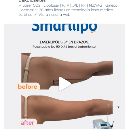
dekalaser.es
⭐️ Láser CO2 | Lipoláser | KTP | IPL | RF | Nd:YAG | Gineco |
Corporal
✨ 30 años líderes en tecnología láser médico-
estética
🔗 Visita nuestra web