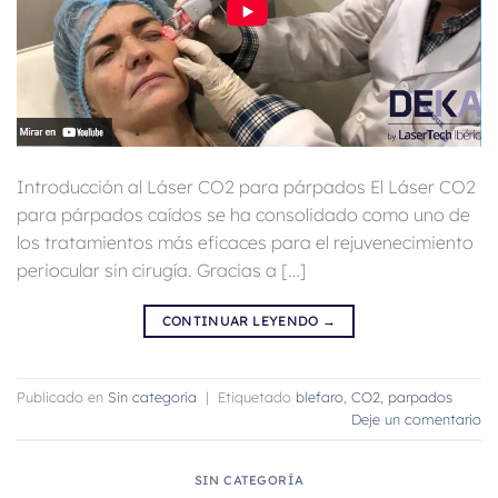
Introducción al Láser CO2 para párpados El Láser CO2
para párpados caídos se ha consolidado como uno de
los tratamientos más eficaces para el rejuvenecimiento
periocular sin cirugía. Gracias a […]
CONTINUAR LEYENDO
→
Publicado en
Sin categoría
|
Etiquetado
blefaro
,
CO2
,
parpados
Deje un comentario
SIN CATEGORÍA