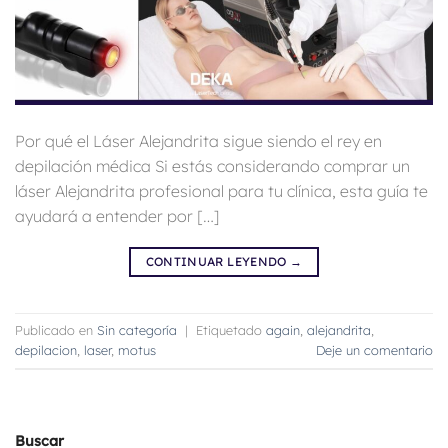
Por qué el Láser Alejandrita sigue siendo el rey en
depilación médica Si estás considerando comprar un
láser Alejandrita profesional para tu clínica, esta guía te
ayudará a entender por […]
CONTINUAR LEYENDO
→
Publicado en
Sin categoría
|
Etiquetado
again
,
alejandrita
,
depilacion
,
laser
,
motus
Deje un comentario
Buscar