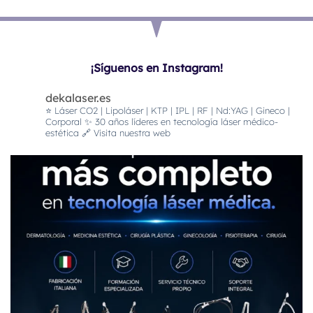
¡Síguenos en Instagram!
dekalaser.es
⭐️ Láser CO2 | Lipoláser | KTP | IPL | RF | Nd:YAG | Gineco |
Corporal
✨ 30 años líderes en tecnología láser médico-
estética
🔗 Visita nuestra web