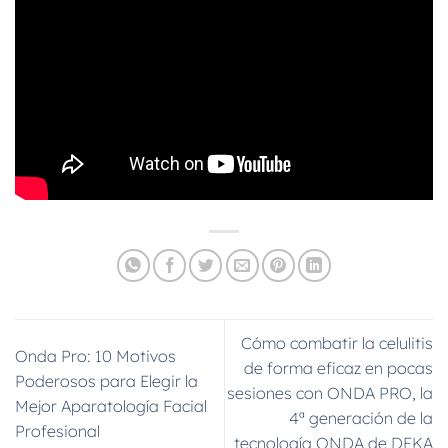
Cómo combatir la celulitis
Onda Pro: 10 Motivos
de forma eficaz en pocas
Poderosos para Elegir la
sesiones con ONDA PRO, la
Mejor Aparatología Facial
4ª generación de la
Profesional
tecnología ONDA de DEKA