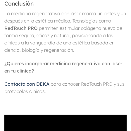
Conclusión
La medicina regenerativa con láser marca un antes y un
después en la estética médica. Tecnologías como
RedTouch PRO
permiten estimular colágeno nuevo de
forma segura, eficaz y natural, posicionando a las
clínicas a la vanguardia de una estética basada en
ciencia, biología y regeneración.
¿Quieres incorporar medicina regenerativa con láser
en tu clínica?
Contacta con DEKA
para conocer RedTouch PRO y sus
protocolos clínicos.