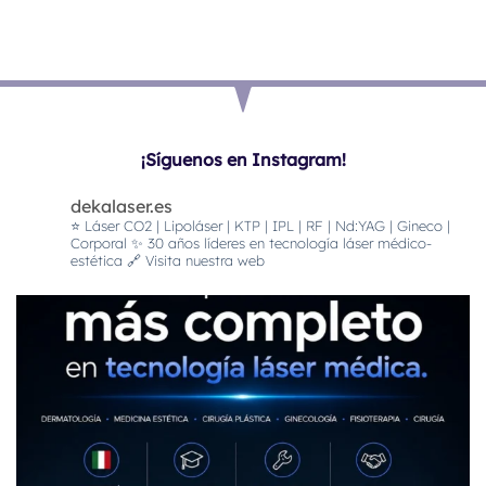
¡Síguenos en Instagram!
dekalaser.es
⭐️ Láser CO2 | Lipoláser | KTP | IPL | RF | Nd:YAG | Gineco |
Corporal
✨ 30 años líderes en tecnología láser médico-
estética
🔗 Visita nuestra web