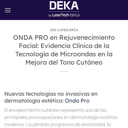
Saltar
al
contenido
SIN CATEGORÍA
ONDA PRO en Rejuvenecimiento
Facial: Evidencia Clínica de la
Tecnología de Microondas en la
Mejora del Tono Cutáneo
Nuevas tecnologías no invasivas en
dermatología estética:
Onda Pro
El envejecimiento cutáneo representa una de las
principales preocupaciones en dermatología estética
moderna. La pérdida progresiva de elasticidad, la