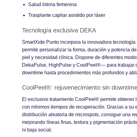
Salud íntima femenina
Trasplante capilar asistido por láser
Tecnología exclusiva DEKA
SmartXide Punto incorpora la innovadora tecnologí
permite personalizar la forma, duración y potencia de
piel y necesidad clínica. Dispone de diferentes mo
DekaPulse, HighPulse y CoolPeel®— para trabajar de
downtime hasta procedimientos más profundos y abla
CoolPeel®: rejuvenecimiento sin downtim
El exclusivo tratamiento CoolPeel® permite obtener l
con mínimos tiempos de recuperación. Gracias a su e
distribución aleatoria de microspots, consigue una r
mejorando líneas finas, textura y pigmentación prác
ni baja social.