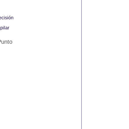
ecisión
pilar
 Punto