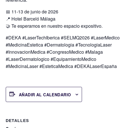
📅 11-13 de junio de 2026
📍 Hotel Barceló Málaga
🤝 Te esperamos en nuestro espacio expositivo.
#DEKA #LaserTechIberica #SELMQ2026 #LaserMedico
#MedicinaEstetica #Dermatologia #TecnologiaLaser
#InnovacionMedica #CongresoMedico #Malaga
#LaserDermatologico #EquipamientoMedico
#MedicinaLaser #EsteticaMedica #DEKALaserEspaña
AÑADIR AL CALENDARIO
DETALLES