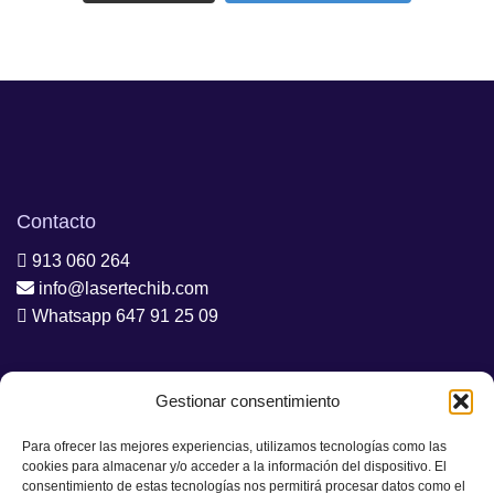
Contacto
913 060 264
info@lasertechib.com
Whatsapp 647 91 25 09
Ubicación
Gestionar consentimiento
Madrid, España
Para ofrecer las mejores experiencias, utilizamos tecnologías como las
cookies para almacenar y/o acceder a la información del dispositivo. El
consentimiento de estas tecnologías nos permitirá procesar datos como el